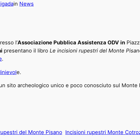
nigada
in
News
presso l’
Associazione Pubblica Assistenza ODV in
Piazz
ni
presentano il libro
Le incisioni rupestri del Monte Pisan
e
.
inievol
e.
re un sito archeologico unico e poco conosciuto sul Monte
 rupestri del Monte Pisano
Incisioni rupestri Monte Cotro