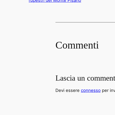
rupestri del Monte Pisano
Commenti
Lascia un commen
Devi essere
connesso
per in