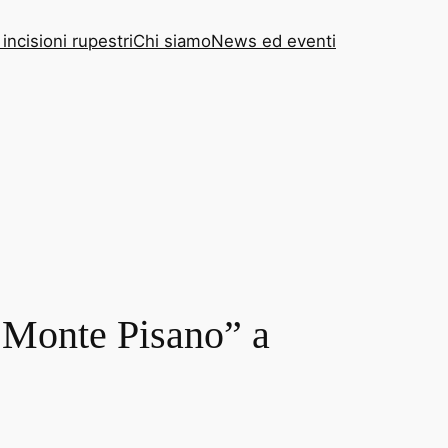
 incisioni rupestri
Chi siamo
News ed eventi
l Monte Pisano” a